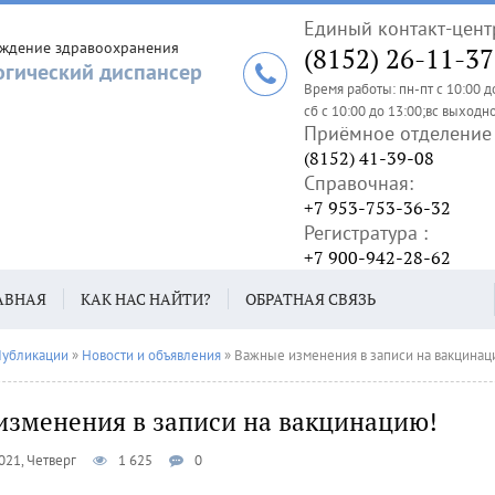
Единый контакт-цент
еждение здравоохранения
(8152) 26-11-37
огический диспансер
Время работы: пн-пт с 10:00 д
сб с 10:00 до 13:00;вс выходн
Приёмное отделение 
(8152) 41-39-08
Справочная:
+7 953-753-36-32
Регистратура :
+7 900-942-28-62
АВНАЯ
КАК НАС НАЙТИ?
ОБРАТНАЯ СВЯЗЬ
убликации
»
Новости и объявления
» Важные изменения в записи на вакцинац
изменения в записи на вакцинацию!
021, Четверг
1 625
0