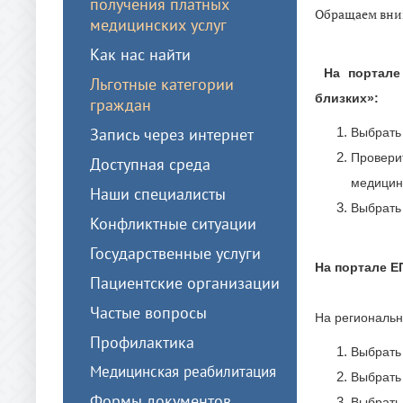
получения платных
Обращаем вни
медицинских услуг
Как нас найти
На портале
Льготные категории
близких»:
граждан
Запись через интернет
Выбрать 
Провер
Доступная среда
медицин
Наши специалисты
Выбрать
Конфликтные ситуации
Государственные услуги
На портале Е
Пациентские организации
Частые вопросы
На региональ
Профилактика
Выбрать 
Медицинская реабилитация
Выбрать
Формы документов
Выбрать