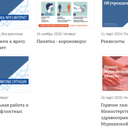
0, Воскресенье
26 ноябрь 2020, Четверг
11 март 2024, П
ием к врачу
Памятка - короновирус
Реквизиты
нет
тверг
26 март 2020, Че
ьная работа и
Горячие ли
нфликтных
Министерст
здравоохра
Мурманской