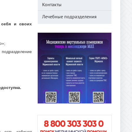
Контакты
Лечебные подразделения
 себя и своих
ю»;
подразделение
едоступна.
м есть кабинет