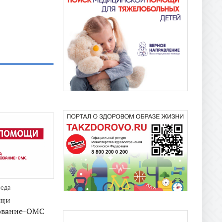
реда
ощи
ование-ОМС