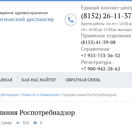
Единый контакт-цент
еждение здравоохранения
(8152) 26-11-37
огический диспансер
Время работы: пн-пт с 10:00 д
сб с 10:00 до 13:00;вс выходн
Приёмное отделение 
(8152) 41-39-08
Справочная:
+7 953-753-36-32
Регистратура :
+7 900-942-28-62
АВНАЯ
КАК НАС НАЙТИ?
ОБРАТНАЯ СВЯЗЬ
убликации
»
Новости и объявления
» Горячая линия Роспотребнадзор
линия Роспотребнадзор
, Среда
310
0